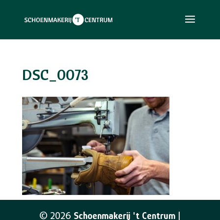
DSC_0073
©
2026
Schoenmakerij 't Centrum
|